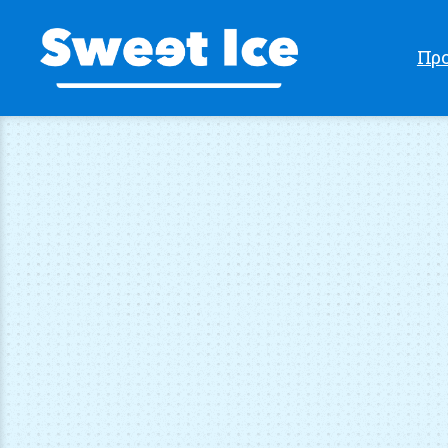
Προ
Sweet
Ice