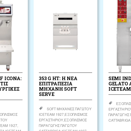
F ICONA:
353 G HT: Η ΝΈΑ
SEMI IN
ΤΙΣ
ΕΠΙΤΡΑΠΈΖΙΑ
GELATO 
ΥΡΓΙΚΈΣ
ΜΗΧΑΝΉ SOFT
ICETEAM
SERVE
ΕΞΟΠΛΙ
SOFT ΜΗΧΑΝΈΣ ΠΑΓΩΤΟΎ
ΕΡΓΑΣΤΗΡΊΟ
ΟΠΛΙΣΜΌΣ
ICETEAM 1927
ΕΞΟΠΛΙΣΜΌΣ
ΠΑΡΑΓΩΓΉΣ 
ΩΤΟΎ
ΕΡΓΑΣΤΗΡΊΟΥ
ΕΞΟΠΛΙΣΜΌΣ
CATTABRIGA
TEAM 1927
ΠΑΡΑΓΩΓΉΣ ΠΑΓΩΤΟΎ
Α ICETEAM
CATTABRIGA ICETEAM 1927