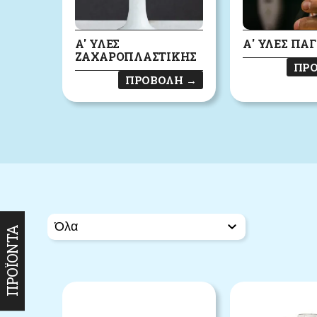
Α' ΎΛΕΣ
Α' ΎΛΕΣ ΠΑ
ΖΑΧΑΡΟΠΛΑΣΤΙΚΉΣ
ΠΡ
ΠΡΟΒΟΛΉ
→
ΠΡΟΪΌΝΤΑ