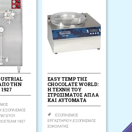
DUSTRIAL
EASY TEMP ΤΗΣ
ΑΠΌ ΤΗΝ
CHOCOLATE WORLD:
 1927
Η ΤΈΧΝΗ ΤΟΥ
ΣΤΡΩΣΊΜΑΤΟΣ ΑΠΛΆ
ΚΑΙ ΑΥΤΌΜΑΤΑ
ΣΜΌΣ
Υ
ΕΞΟΠΛΙΣΜΌΣ
ΕΞΟΠΛΙΣΜΌΣ
ΠΑΓΩΤΟΎ
ΕΡΓΑΣΤΗΡΊΟΥ
ΕΞΟΠΛΙΣΜΌΣ
 ICETEAM 1927
ΣΟΚΟΛΆΤΑΣ