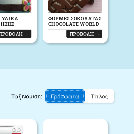
- ΥΛΙΚΆ
ΦΌΡΜΕΣ ΣΟΚΟΛΆΤΑΣ
ΜΗΣΗΣ
CHOCOLATE WORLD
ΠΡΟΒΟΛΉ
→
ΠΡΟΒΟΛΉ
→
Ταξινόμιση:
Πρόσφατα
Τίτλος