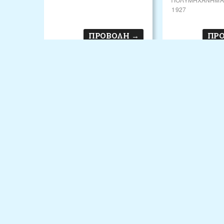
1927
ΠΡΟΒΟΛΗ
→
ΠΡ
ΒΙΤΡΊΝΕΣ PRIMA
ΒΙΤΡΊΝΑ IG