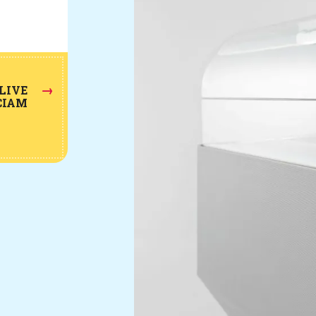
→
 LIVE
CIAM