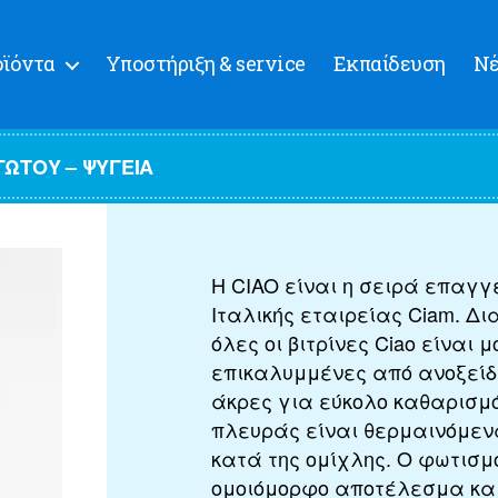
ϊόντα
Υποστήριξη & service
Εκπαίδευση
Ν
ΓΩΤΟΎ – ΨΥΓΕΊΑ
Η CIAO είναι η σειρά επαγγ
Ιταλικής εταιρείας Ciam. Δια
όλες οι βιτρίνες Ciao είναι 
επικαλυμμένες από ανοξεί
άκρες για εύκολο καθαρισμό
πλευράς είναι θερμαινόμεν
κατά της ομίχλης. Ο φωτισμό
ομοιόμορφο αποτέλεσμα και 