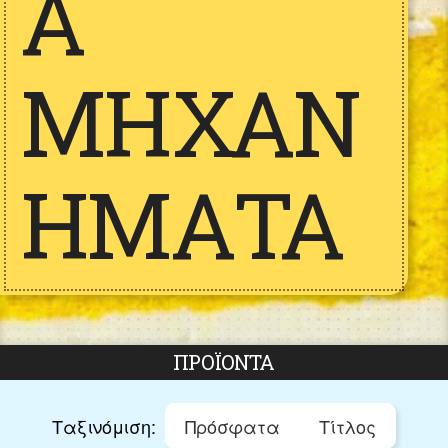
Ά
ΜΗΧΑΝ
ΉΜΑΤΑ
ΠΡΟΪΌΝΤΑ
Ταξινόμιση:
Πρόσφατα
Τίτλος