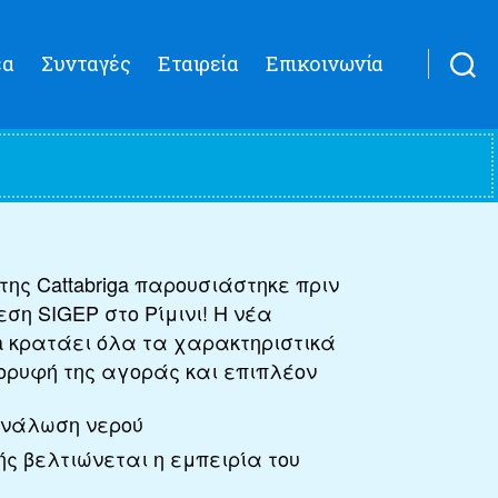
έα
Συνταγές
Εταιρεία
Επικοινωνία
d της Cattabriga παρουσιάστηκε πριν
εση SIGEP στο Ρίμινι! Η νέα
a κρατάει όλα τα χαρακτηριστικά
ορυφή της αγοράς και επιπλέον
ανάλωση νερού
ής βελτιώνεται η εμπειρία του