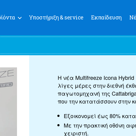
ϊόντα
Υποστήριξη & service
Εκπαίδευση
Ν
Η νέα Multifreeze Icona Hybri
λίγες μέρες στην διεθνή έκθ
παγωτομηχανή της Cattabrig
που την κατατάσσουν στην κ
Εξοικονομεί έως 80% κατ
Με την πρακτική οθόνη αφ
χειριστή.