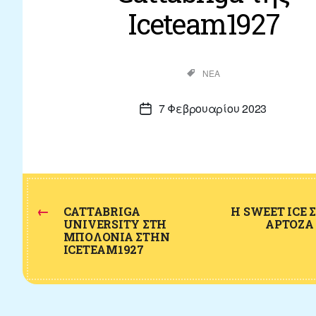
Iceteam1927
Κατηγορίες
ΝΈΑ
7 Φεβρουαρίου 2023
Ημ.
δημοσίευσης
←
CATTABRIGA
Η SWEET ICE 
UNIVERSITY ΣΤΗ
ΑΡΤΌΖΑ 
ΜΠΟΛΌΝΙΑ ΣΤΗΝ
ICETEAM1927