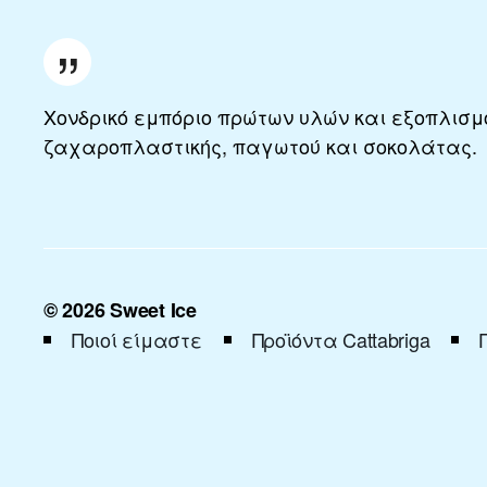
Χονδρικό εμπόριο πρώτων υλών και εξοπλισμ
ζαχαροπλαστικής, παγωτού και σοκολάτας.
© 2026
Sweet Ice
Ποιοί είμαστε
Προϊόντα Cattabriga
Νάξου 21, 18541 Πειραιάς,
210 4125413
/
210 48
Στην κορυφή
↑