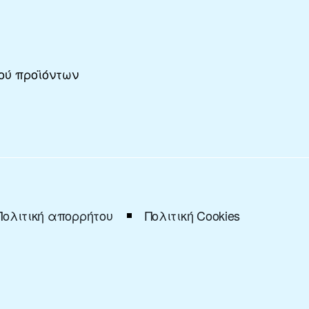
ού προϊόντων
Πολιτική απορρήτου
Πολιτική Cookies
18617
| Αριθμός ΓΕΜΗ: 119759807000