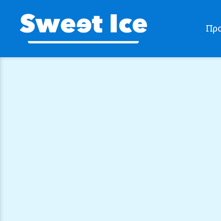
Προ
Sweet
Ice