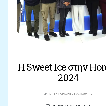
H Sweet Ice στην Hor
2024
Κατηγορίες
ΝΈΑ
ΣΕΜΙΝΆΡΙΑ - ΕΚΔΗΛΏΣΕΙΣ
13 Φεβρουαρίου 2024