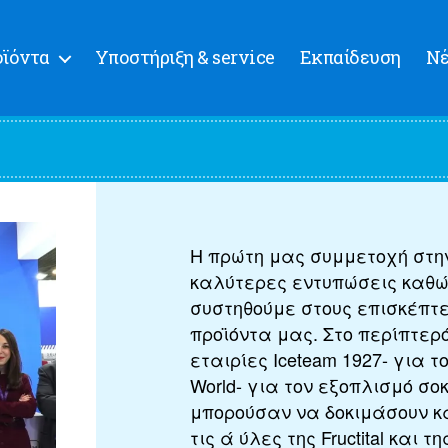
ϊόντα
Υποστήριξη & service
Εκπαίδευση
Ν
Η πρώτη μας συμμετοχή στην
καλύτερες εντυπώσεις καθώ
συστηθούμε στους επισκέπτ
προϊόντα μας. Στο περίπτερ
εταιρίες Iceteam 1927- για 
World- για τον εξοπλισμό σο
μπορούσαν να δοκιμάσουν κ
τις ά ύλες της Fructital και τ