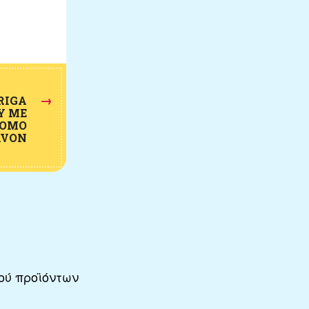
→
RIGA
Y ΜΕ
COMO
AVON
ού προϊόντων